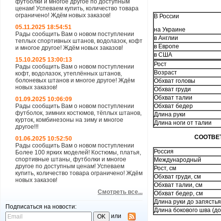
футболки и многое другое по доступным
ценам! Успеваем купить, количество товара
ограничено! Ждём новых заказов!
В России
05.11.2025 18:54:51
на Украине
Рады сообщить Вам о новом поступлении
в Англии
теплых спортивных штанов, водолазок, кофт
в Европе
и многое другое! Ждём новых заказов!
в США
15.10.2025 13:00:13
Рост
Рады сообщить Вам о новом поступлении
Возраст
кофт, водолазок, утеплённых штанов,
болоневых штанов и многое другое! Ждём
Обхват головы
новых заказов!
Обхват груди
Обхват талии
01.09.2025 10:06:09
Рады сообщить Вам о новом поступлении
Обхват бедер
футболок, зимних костюмов, тёплых штанов,
Длина руки
курток, комбинезоны на зиму и многое
Длина ноги от талии
другое!!!
СООТВЕ
01.06.2025 10:52:50
Рады сообщить Вам о новом поступлении
Россия
Более 100 ярких моделей! Костюмы, платья,
спортивные штаны, футболки и многое
Международный
другое по доступным ценам! Успеваем
Рост, см
купить, количество товара ограничено! Ждём
Обхват груди, см
новых заказов!
Обхват талии, см
Смотреть все...
Обхват бедер, см
Длина руки до запястья
Подписаться на новости:
Длина бокового шва (до
или