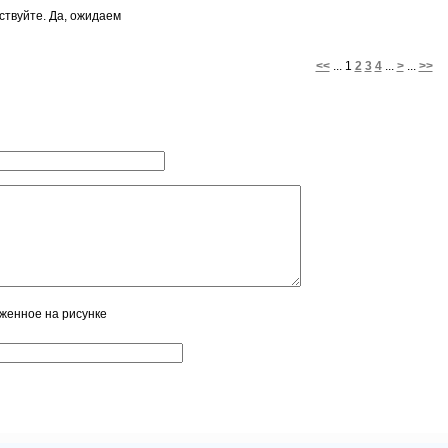
ствуйте. Да, ожидаем
<<
... 1
2
3
4
...
>
...
>>
аженное на рисунке