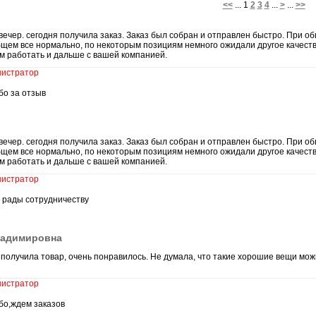
<<
... 1
2
3
4
...
>
...
>>
вечер. сегодня получила заказ. Заказ был собран и отправлен быстро. При
бщем все нормально, по некоторым позициям немного ожидали другое качеств
м работать и дальше с вашей компанией.
истратор
бо за отзыв
вечер. сегодня получила заказ. Заказ был собран и отправлен быстро. При
бщем все нормально, по некоторым позициям немного ожидали другое качеств
м работать и дальше с вашей компанией.
истратор
 рады сотрудничеству
ладимировна
получила товар, очень понравилось. Не думала, что такие хорошие вещи мож
истратор
бо,ждем заказов