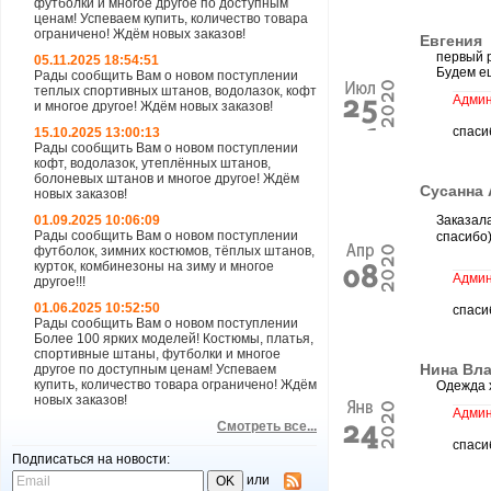
футболки и многое другое по доступным
ценам! Успеваем купить, количество товара
ограничено! Ждём новых заказов!
Евгения
первый р
05.11.2025 18:54:51
Будем е
Рады сообщить Вам о новом поступлении
теплых спортивных штанов, водолазок, кофт
Админ
и многое другое! Ждём новых заказов!
спаси
15.10.2025 13:00:13
Рады сообщить Вам о новом поступлении
кофт, водолазок, утеплённых штанов,
болоневых штанов и многое другое! Ждём
Сусанна
новых заказов!
01.09.2025 10:06:09
Заказала
Рады сообщить Вам о новом поступлении
спасибо)
футболок, зимних костюмов, тёплых штанов,
курток, комбинезоны на зиму и многое
Админ
другое!!!
01.06.2025 10:52:50
спаси
Рады сообщить Вам о новом поступлении
Более 100 ярких моделей! Костюмы, платья,
спортивные штаны, футболки и многое
Нина Вл
другое по доступным ценам! Успеваем
купить, количество товара ограничено! Ждём
Одежда 
новых заказов!
Админ
Смотреть все...
спаси
Подписаться на новости:
или