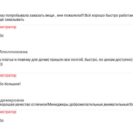
аз попробывала заказать вещи , ине пожалела!!! Всё хорошо быстро работают 
щё заказывать
истратор
бо
 Аполлоновна
 платье и повязку для дочки) пришло все почтой, быстро, по ценам доступно
))
истратор
бо большое!
адимировна
хорошая,качество отличное!Менеджеры доброжелательные,внимательные!Хо
истратор
бо