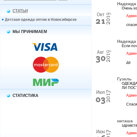
Надежда
Очень х
СТАТЬИ
Админ
Детская одежда оптом в Новосибирске
спаси
МЫ ПРИНИМАЕМ
Надежда
Если по
Админ
да
Гузель
ОДЕЖДА
ЛИ ПОС
СТАТИСТИКА
Админ
Спаси
наташа
здравст
Админ