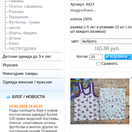
Пижамы
Артикул:
4423
Платья, сарафаны
подробнее...
Рюкзаки
Украшения
хлопок 100%
Футболки, туники
размер:1-5 лет в упаковке 10 шт ( по
школа
шт каждого размера)
Шорты, бриджи
Штаны
цвет:
Юбки
165.00 руб.
РАСПРОДАЖА
Детская одежда до 3-х лет
Кол-во:
Сравнить
Игрушки
Новогодние товары
Одежда женская / мужская
БЛОГ / НОВОСТИ
10.02.2026 18:01:27
Рады сообщить Вам о новом
поступлении одежды! Более
100 ярких моделей! Костюмы,
платья, спортивные штаны,
увеличить...
футболки и многое другое по
доступным ценам! Успеваем