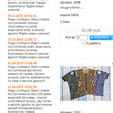
Артикул:
3098
купить, количество товара
ограничено! Ждём новых
подробнее...
заказов!
хлопок 100%
05.11.2025 18:54:51
Рады сообщить Вам о новом
1-5лет
поступлении теплых
спортивных штанов,
65.00 руб.
водолазок, кофт и многое
другое! Ждём новых заказов!
Кол-во:
15.10.2025 13:00:13
Рады сообщить Вам о новом
Сравнить
поступлении кофт, водолазок,
утеплённых штанов,
болоневых штанов и многое
другое! Ждём новых заказов!
01.09.2025 10:06:09
Рады сообщить Вам о новом
поступлении футболок,
зимних костюмов, тёплых
штанов, курток, комбинезоны
на зиму и многое другое!!!
01.06.2025 10:52:50
Рады сообщить Вам о новом
поступлении Более 100 ярких
моделей! Костюмы, платья,
спортивные штаны, футболки
увеличить...
и многое другое по доступным
ценам! Успеваем купить,
количество товара
Артикул:
5102