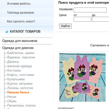
Поиск продукта в этой категор
Условия работы
Название
Таблица размеров
Цена
от
до
Как сделать заказ?
КАТАЛОГ ТОВАРОВ
Одежда для мальчиков
Сортировать п
Одежда для девочек
Бейсболки, шапки
Варежки, перчатки
Джинсы
женская одежда
Костюмы
Кофты, толстовки
Купальники
Куртки, ветровки
Лосины, колготки
Нижнее белье
Носки
Обувь
увеличить...
Палантины, платки
комплект