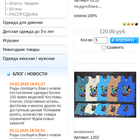
Артикул:
0151
Шорты, бриджи
подробнее...
Штаны
РАСПРОДАЖА
хлопок 100%
Одежда для девочек
120.00 руб.
Детская одежда до 3-х лет
Кол-во:
Игрушки
Сравнить
Новогодние товары
Одежда женская / мужская
БЛОГ / НОВОСТИ
10.02.2026 18:01:27
Рады сообщить Вам о новом
поступлении одежды! Более
100 ярких моделей! Костюмы,
платья, спортивные штаны,
футболки и многое другое по
доступным ценам! Успеваем
купить, количество товара
ограничено! Ждём новых
увеличить...
заказов!
05.11.2025 18:54:51
комплект
Рады сообщить Вам о новом
Артикул:
1202