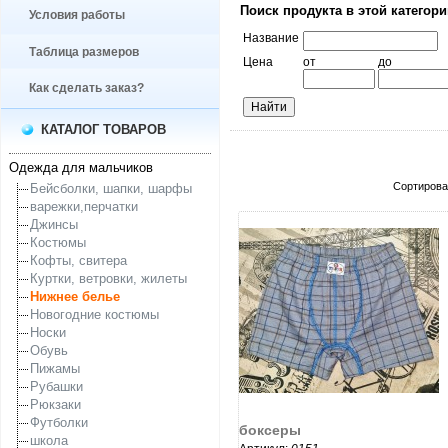
Поиск продукта в этой категор
Условия работы
Название
Таблица размеров
Цена
от
до
Как сделать заказ?
КАТАЛОГ ТОВАРОВ
Одежда для мальчиков
Сортирова
Бейсболки, шапки, шарфы
варежки,перчатки
Джинсы
Костюмы
Кофты, свитера
Куртки, ветровки, жилеты
Нижнее белье
Новогодние костюмы
Носки
Обувь
Пижамы
Рубашки
увеличить...
Рюкзаки
Футболки
боксеры
школа