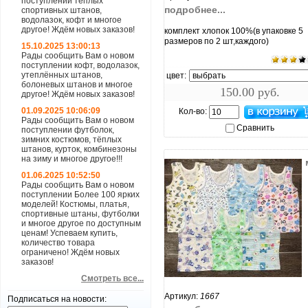
поступлении теплых
подробнее...
спортивных штанов,
водолазок, кофт и многое
другое! Ждём новых заказов!
комплект хлопок 100%(в упаковке 5
размеров по 2 шт,каждого)
15.10.2025 13:00:13
Рады сообщить Вам о новом
поступлении кофт, водолазок,
утеплённых штанов,
цвет:
болоневых штанов и многое
150.00 руб.
другое! Ждём новых заказов!
01.09.2025 10:06:09
Кол-во:
Рады сообщить Вам о новом
Сравнить
поступлении футболок,
зимних костюмов, тёплых
штанов, курток, комбинезоны
на зиму и многое другое!!!
01.06.2025 10:52:50
Рады сообщить Вам о новом
поступлении Более 100 ярких
моделей! Костюмы, платья,
спортивные штаны, футболки
и многое другое по доступным
ценам! Успеваем купить,
количество товара
ограничено! Ждём новых
заказов!
Смотреть все...
увеличить...
Артикул:
1667
Подписаться на новости: